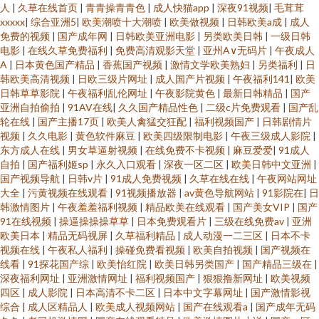
人
|
久草在线首页
|
青青操青青色
|
成人快猫app
|
深夜91视频
|
毛茸茸
xxxxx
|
综合亚洲5
|
欧美潮喷十大潮喷
|
欧美做视频
|
日韩欧美a成
|
成人
免费的视频
|
国产成年网
|
日韩欧美亚洲电影
|
另类欧美日韩
|
一级日韩
电影
|
在线久草免费福利
|
免费高清观影天堂
|
亚州A∨无码片
|
午夜成人
A
|
日本黄色国产精品
|
香蕉国产视频
|
激情文学欧美熟妇
|
另类福利
|
日
韩欧美高清视频
|
日欧三级片网址
|
成人国产片视频
|
午夜福利141
|
欧美
日韩草草影院
|
午夜福利乱伦网址
|
午夜影院黄色
|
最新日韩精品
|
国产
亚洲自拍偷拍
|
91AV在线
|
久久国产精品性色
|
二级c片免费观看
|
国产乱
轮在线
|
国产主播17页
|
欧美人禽猛交狂配
|
福利视频国产
|
日韩剧情片
视频
|
久久电影
|
黄色软件麻豆
|
欧美四级限制电影
|
午夜三级成人影院
|
东方成人在线
|
男女草逼射视频
|
在线免费不卡视频
|
麻豆爱爱
|
91成人
自拍
|
国产福利姬sp
|
永久入口观看
|
深夜一区二区
|
欧美日韩中文亚洲
|
国产视频导航
|
日韩v片
|
91成人免费视频
|
久草在线在线
|
午夜网站网址
大全
|
污黄视频在线观看
|
91视频播放器
|
av黄色导航网站
|
91影院在
|
日
韩激情图片
|
午夜羞羞福利视频
|
精品欧美在线观看
|
国产美女VIP
|
国产
91在线视频
|
操逼操操操草草
|
日本免费观看片
|
三级在线免费av
|
亚洲
欧美日本
|
精品无码视屏
|
久草福利精品
|
成人动漫一二三区
|
日本不卡
视频在线
|
午夜私人福利
|
操碰免费看视频
|
欧美自拍视频
|
国产视频在
线看
|
91探花国产综
|
欧美怡红院
|
欧美日韩另类国产
|
国产精品三级在
|
深夜福利网址
|
亚洲激情网址
|
福利视频国产
|
狠狠撸新网址
|
欧美视频
四区
|
成人影院
|
日本高清不卡二区
|
日本中文字幕网址
|
国产激情影视
综合
|
成人区精品人
|
欧美成人视频网站
|
国产在线观看a
|
国产成年无码