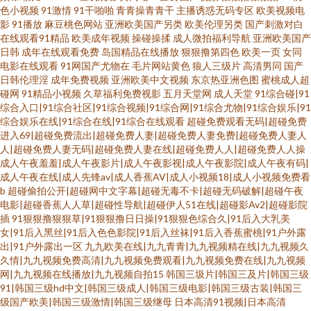
色小视频
91激情
91干啪啪
青青操青青干
主播诱惑无码专区
欧美视频电
影
91播放
麻豆桃色网站
亚洲欧美国产另类
欧美伦理另类
国产刺激对白
在线观看91精品
欧美成年视频
操碰操揉
成人微拍福利导航
亚洲欧美国产
日韩
成年在线观看免费
岛国精品在线播放
狠狠撸第四色
欧美一页
女同
电影在线观看
91网国产尤物在
毛片网站黄色
狼人三级片
高清男同
国产
日韩伦理淫
成年免费视频
亚洲欧美中文视频
东京热亚洲色图
蜜桃成人超
碰网
91精品小视频
久草福利免费视影
五月天堂网
成人天堂
91综合碰|91
综合入口|91综合社区|91综合视频|91综合网|91综合尤物|91综合娱乐|91
综合娱乐在线|91综合在线|91综合在线观看
超碰免费观看无码|超碰免费
进入69|超碰免费流出|超碰免费人妻|超碰免费人妻免费|超碰免费人妻人
人|超碰免费人妻无码|超碰免费人妻在线|超碰免费人人|超碰免费人人操
成人午夜羞羞|成人午夜影片|成人午夜影视|成人午夜影院|成人午夜有码|
成人午夜在线|成人先锋av|成人香蕉AV|成人小视频18|成人小视频免费看
b
超碰偷拍公开|超碰网中文字幕|超碰无毒不卡|超碰无码破解|超碰午夜
电影|超碰香蕉人人草|超碰性导航|超碰伊人51在线|超碰影Av2|超碰影院
插
91狠狠撸狠狠草|91狠狠撸日日操|91狠狠色综合久|91后入大乳美
女|91后入黑丝|91后入色色影院|91后入丝袜|91后入香蕉蜜桃|91户外露
出|91户外露出一区
九九欧美在线|九九青青|九九视频精在线|九九视频久
久情|九九视频免费高清|九九视频免费观看|九九视频免费在线|九九视频
网|九九视频在线播放|九九视频自拍15
韩国三圾片|韩国三及片|韩国三级
91|韩国三级hd中文|韩国三级成人|韩国三级电影|韩国三级古装|韩国三
级国产欧美|韩国三级激情|韩国三级继母
日本高清91视频|日本高清