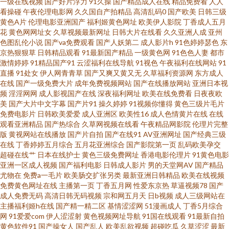
一级在线视频
国产好片浮力
91久操
国产精品成人在线
精品免费看
人人
看操碰
午夜伦理电影网
久久国自产拍精品
高清乱码0
国产欧美
日韩三级
黄色A片
伦理电影亚洲国产
福利姬黄色网址
欧美伊人影院
丁香成人五月
福利在线 日本18禁黄色 91晚间福利社 新91视频福利 福利网址在线视频观看
花
黄色网网址女
久草视频最新网址
日韩大片在线看
久久亚洲人成
亚州
色图乱伦小说
国产va免费观看
国产人妖第二
成人影片h
91色婷婷瑟色
东
老湿青青草 国产av网站 99成人五码人妻 久久精品8 熟女视频91九色 在线求
京热狠狠草
日韩精品观看
91最新国产精品
一级黄色网
91色色人妻
都市
激情婷婷
91精品国产91
云涩福利在线导航
91视色
午夜福利在线网站
91
直播
91处女
伊人网青青草
国产又爽又黄又无
久草福利资源网
东方成人
艹 91国产黑丝足交 国产精品99久久 91抖音官网 91传媒magnet 先锋最新资
在线
国产一级免费大片
成年免费视频网站
国产在线播放网站
亚洲日本视
频
淫淫网网
成人影视国产在线
深夜福利网址
欧美在线免费看
日夜夜欧
源av在线 先锋最新资源av在线 激情六月天婷婷 国产视频第3页 后入大雷黑丝
美
国产大片中文字幕
国产片91
操久婷婷
91视频你懂得
黄色三级片毛片
免费电影片
日韩欧美爱爱
成人亚洲区
欧美性16
成人色情黄片在线
在线
观看亚洲精品
国产热综合
久草网视频在线看
午夜精品网影院
伦理片完整
美女 亚韩视频欧美亚视频 91黄色视频在线观看 色情人妖伪娘一区 国产福利
版
黄视网站在线播放
国产片自拍
国产在线91
AV亚洲网址
国产经典三级
在线
丁香婷婷五月综合
五月花亚洲综合
国产影院第一页
乱码欧美孕交
tv 91久久人人操人妻 日韩阿v片在线观看 久久国产精品久久 www91看片 国
超碰在线艹
日本在线护士
黄色三级免费网址
香港电影伦理片
91黄色电影
亚洲一区成人视频
国产福利电影
日韩成人影片
男的天堂网AV
国产精品
尤物在
免费a一毛片
欧美肠交扩张另类
最新亚洲日韩精品
欧美在线视频
产永久线路 超踫三级片 91豆花直播漏点 日本欧美大片 成人91 91超碰在线最
免费黄色网址在线
主播第一页
丁香五月网
性爱东京热
草逼视频78
国产
成人免费无码
高清日韩无码视频
宗和网五月天
日b视频
成人三级网站在
新 欧美a片综合网 国产激情文学自拍视频 91在线播放福利 夜间五月天AV 老
主播福利姬h在线
国产精一精二区
基情涩涩网
51漫画成人
丁香5月综合
网
91爱爱com
伊人涩涩射
黄色视频网址导航
91国在线观看
91最新自拍
黄色软件91
国产操女人
国产乱人
欧美乱欲视频
超碰吃瓜
久草涩涩
最新
湿影院茄子影院 99久久精品 中日韩传媒一区 另类vv 91在线精品免费视频 91