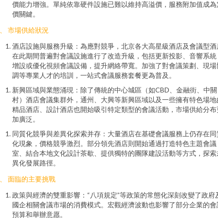
價能力增強。單純依靠硬件設施已難以維持高溢價，服務附加值成為
價關鍵。
、 市場供給狀況
酒店設施與服務升級：為應對競爭，北京各大高星級酒店及會議型酒
在此期間普遍對會議設施進行了改造升級，包括更新投影、音響系統
增設或優化視頻會議設備，提升網絡帶寬。加強了對會議策劃、現場
調等專業人才的培訓，一站式會議服務套餐更為普及。
新興區域與業態涌現：除了傳統的中心城區（如CBD、金融街、中關
村）酒店會議集群外，通州、大興等新興區域以及一些擁有特色場地
精品酒店、設計酒店也開始吸引特定類型的會議活動，市場供給分布
加廣泛。
同質化競爭與差異化探索并存：大量酒店在基礎會議服務上仍存在同
化現象，價格競爭激烈。部分領先酒店則開始通過打造特色主題會議
室、結合本地文化設計茶歇、提供獨特的團隊建設活動等方式，探索
異化發展路徑。
、 面臨的主要挑戰
政策與經濟的雙重影響：“八項規定”等政策的常態化深刻改變了政府
國企相關會議市場的消費模式。宏觀經濟波動也影響了部分企業的會
預算和舉辦意愿。