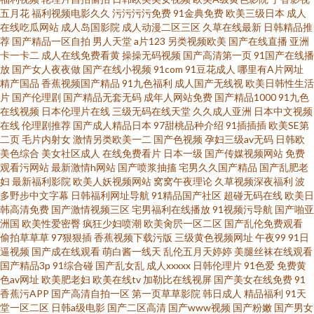
五月花
福利视频电影久久
污污污污免费
91金典免费
欧美三级日本
成人
在线吃瓜网站
成人岛国影院
成人动漫二区三区
久草在线最新
日韩精品推
三级免费网站 久久精品天堂视频 国产熟女精品在线 91在线观看免费 91视频
荐
国产精品一区自拍
男人天堂
a片123
另类视频欧美
国产在线直播
亚洲
卡一卡二
成人在线免费看黄
操操无码视频
国产高清第一页
91国产在线播
放
国产女人夜夜做
国产在线小视频
91com
91豆花成人
哪里有A片网址
97 一本道二三四区 91n在线观看 新国产久久 日本一级免费播放 九一色产 av
精产国品
香蕉视频国产精品
91九色福利
成人国产无线视
欧美日韩性生活
片
国产伦理剧
国产精品无套无码
成年人网站免费
国产精品1000
91九色
黑料在线 91打屁股 性精品区 欧美精品h 豆花吃瓜每日视频在线 91网址大全
在线视频
日本伦理片在线
三级无码在线天堂
久久成人亚洲
日本中文视频
在线
伦理剧推荐
国产成人精品日本
97甜桃品种介绍
91插插插
欧美SE第
二页
毛片内射女
激情另类欧美一二
国产色视频
孕妇三级av无码
日韩欧
在线看黄专用网站 人人91爱爱 国产有码网在线 91制片厂精品在线视频 91大
美色综合
美女社区成人
在线免费看片
日本一级
国产传媒视频网站
免费
观看污网站
最新激情h网站
国产喷浆抽搐
宅男久久国产精品
国产乱肥老
神调教偷偷 四虎院网站 久久婷导航 久久精品国产露脸 91艹在线 影音先锋鲁
妇
最新福利影院
欧美人妖视频网站
窝窝午夜理论
久草视频深夜福利
波
多野步中文字幕
日韩福利网址导航
91精品国产社区
超碰无码在线
欧美日
韩高清免费
国产激情视频三区
宅男福利在线播放
91视频污导航
国产啪亚
丝 人妻少妇精品视频 黑丝视频 福利av在线 草莓视屏s 91美女视频在线观看
洲国
欧美性爱密臀
疯狂少妇喷潮
欧美肏屄一区二区
国产乱伦免费观看
偷拍草草草
97狠狠插
香蕉视频下载污版
三级黄色视频网址
午夜99
91日
一本道夜夜干 人妻熟女视频一区二区 黄色片导航 东方AV成人视 91社区福利
逼视频
国产成在线观看
萌白酱一线天
乱伦五月天婷婷
美腿丝袜在线观看
国产精品3p
91综合碰
国产乱女乱
成人xxxxx
日韩伦理片
91色爱
免费黄
色av网址
欧美肥老妇
欧美在线tv
加勒比在线视屏
国产美女在线免费
91
www这a视频 A片探花
香蕉污APP
国产高清自拍一区
第一页草草影院
韩日成人
精品福利
91天
堂一区二区
日韩a级电影
国产二区高清
国产www视频
国产粉嫩
国产男女