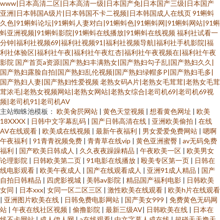
www|日本高清二区|日本高清一级|日本国产免|日本国产三级|日本国产
亚洲|日本韩国A级片|日本韩国不卡二视频|日本韩国成人在线页
91蝌蚪
久色|91蝌蚪论坛|91蝌蚪人妻对白|91蝌蚪色|91蝌蚪网|91蝌蚪网站|91蝌
蚪亚洲视频|91蝌蚪影院|91蝌蚪在线播放|91蝌蚪在线视频
福利社试看一
分钟|福利社视频69|福利社视频91|福利社视频导航|福利社手机影院|福
利社体验区|福利社午夜|福利社午夜红杏|福利社午夜视频在|福利社午夜
影院
国产首页a资源|国产熟妇丰满熟女|国产熟妇勾子乱|国产熟妇久久|
国产熟妇露脸自拍|国产熟妇乱伦视频|国产熟妇绿帽多P|国产熟妇毛多|
国产熟妇人妻|国产熟妇性爱视频
老熟女码A片|老熟女毛茸茸|老熟女毛茸
茸浓毛|老熟女视频网站|老熟女网站|老熟女综合|老司机69|老司机69视
频|老司机91|老司机AV
主站蜘蛛池模板：
欧美肏屄网站
|
黄色天堂视频
|
想看黄色网址
|
欧美
18XXXX
|
日韩中文字幕乱码
|
国产日韩高清在线
|
亚洲欧美偷拍
|
在线
AV在线观看
|
欧美成在线视频
|
最新午夜福利
|
男女爱爱免费网站
|
嗯啊
午夜福利
|
91青青祝频免费
|
青青草在线vip
|
黄色亚洲蜜臀
|
av无码免费
福利
|
国产欧美日韩成人
|
久久夜夜躁躁精品
|
午夜欧美一区
|
欧美男女
论理影院
|
日韩欧美第二页
|
91电影在线播放
|
殴美专区第一页
|
日韩在
线电影观看
|
欧美午夜成人
|
国产在线观看成人
|
亚洲91成人精品
|
国产
自拍日韩精品
|
四虎影视城
|
美韩av影院
|
精品国产福利电影
|
日韩欧美
女同
|
日本xxx
|
女同一区二区三区
|
激性欧美在线观看
|
欧美h片在线观看
|
亚洲图片欧美在线
|
日韩免费电影网站
|
国产美女999
|
免费黄色无码网
站
|
午夜在线社区视频
|
偷撸影院
|
最新三级AV
|
日韩欧美在线
|
日本在
线不卡网站
|
成人伊人网
|
a在线观看
|
中文字幕人成在线
|
超碰天天撸天