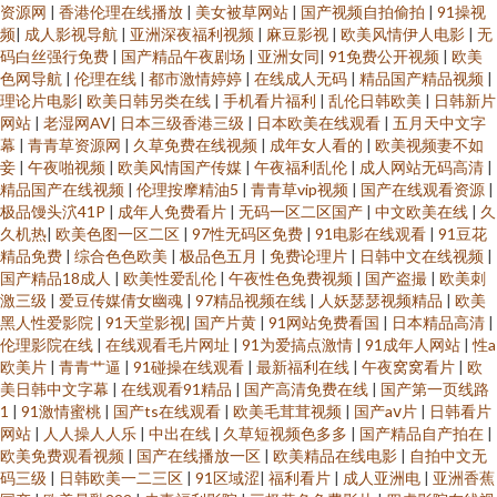
资源网
|
香港伦理在线播放
|
美女被草网站
|
国产视频自拍偷拍
|
91操视
频
|
成人影视导航
|
亚洲深夜福利视频
|
麻豆影视
|
欧美风情伊人电影
|
无
码白丝强行免费
|
国产精品午夜剧场
|
亚洲女同
|
91免费公开视频
|
欧美
色网导航
|
伦理在线
|
都市激情婷婷
|
在线成人无码
|
精品国产精品视频
|
理论片电影
|
欧美日韩另类在线
|
手机看片福利
|
乱伦日韩欧美
|
日韩新片
网站
|
老湿网AV
|
日本三级香港三级
|
日本欧美在线观看
|
五月天中文字
幕
|
青青草资源网
|
久草免费在线视频
|
成年女人看的
|
欧美视频妻不如
妾
|
午夜啪视频
|
欧美风情国产传媒
|
午夜福利乱伦
|
成人网站无码高清
|
精品国产在线视频
|
伦理按摩精油5
|
青青草vip视频
|
国产在线观看资源
|
极品馒头泬41P
|
成年人免费看片
|
无码一区二区国产
|
中文欧美在线
|
久
久机热
|
欧美色图一区二区
|
97性无码区免费
|
91电影在线观看
|
91豆花
精品免费
|
综合色色欧美
|
极品色五月
|
免费论理片
|
日韩中文在线视频
|
国产精品18成人
|
欧美性爱乱伦
|
午夜性色免费视频
|
国产盗撮
|
欧美刺
激三级
|
爱豆传媒倩女幽魂
|
97精品视频在线
|
人妖瑟瑟视频精品
|
欧美
黑人性爱影院
|
91天堂影视
|
国产片黄
|
91网站免费看国
|
日本精品高清
|
伦理影院在线
|
在线观看毛片网址
|
91为爱搞点激情
|
91成年人网站
|
性a
欧美片
|
青青艹逼
|
91碰操在线观看
|
最新福利在线
|
午夜窝窝看片
|
欧
美日韩中文字幕
|
在线观看91精品
|
国产高清免费在线
|
国产第一页线路
1
|
91激情蜜桃
|
国产ts在线观看
|
欧美毛茸茸视频
|
国产aⅴ片
|
日韩看片
网站
|
人人操人人乐
|
中出在线
|
久草短视频色多多
|
国产精品自产拍在
|
欧美免费观看视频
|
国产在线播放一区
|
欧美精品在线电影
|
自拍中文无
码三级
|
日韩欧美一二三区
|
91区域涩
|
福利看片
|
成人亚洲电
|
亚洲香蕉