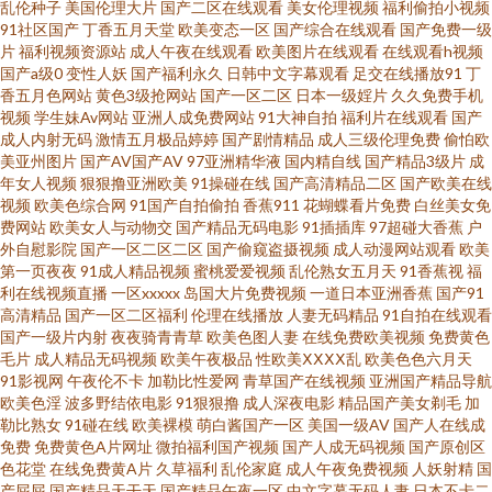
乱伦种子
美国伦理大片
国产二区在线观看
美女伦理视频
福利偷拍小视频
91社区国产
丁香五月天堂
欧美变态一区
国产综合在线观看
国产免费一级
在线白 三级片黄色片网络 av第一页影音先锋 婷婷六月丁加勒比导航 韩国色
片
福利视频资源站
成人午夜在线观看
欧美图片在线观看
在线观看h视频
国产a级0
变性人妖
国产福利永久
日韩中文字幕观看
足交在线播放91
丁
香五月色网站
黄色3级抢网站
国产一区二区
日本一级婬片
久久免费手机
网深爱网 91国语对白短视频 91小视频1818 亚洲天堂精品视频 91网站入库
视频
学生妹Av网站
亚洲人成免费网站
91大神自拍
福利片在线观看
国产
成人内射无码
激情五月极品婷婷
国产剧情精品
成人三级伦理免费
偷怕欧
青草社区色色 91福利姬在线观看网 黑丝美眉呻吟给力 影音先锋资源无人区
美亚州图片
国产AV国产AV
97亚洲精华液
国内精自线
国产精品3级片
成
年女人视频
狠狠撸亚洲欧美
91操碰在线
国产高清精品二区
国产欧美在线
视频
欧美色综合网
91国产自拍偷拍
香蕉911
花蝴蝶看片免费
白丝美女免
日韩无卡无码 91主播福利在线 三级视频网站 大香蕉伊人在线视频 亚洲色图
费网站
欧美女人与动物交
国产精品无码电影
91插插库
97超碰大香蕉
户
外自慰影院
国产一区二区二区
国产偷窥盗摄视频
成人动漫网站观看
欧美
86p 东京热麻豆探花 91国产精选优质 欧美不卡一区二区 www日韩三级 91网
第一页夜夜
91成人精品视频
蜜桃爱爱视频
乱伦熟女五月天
91香蕉视
福
利在线视频直播
一区xxxxx
岛国大片免费视频
一道日本亚洲香蕉
国产91
高清精品
国产一区二区福利
伦理在线播放
人妻无码精品
91自拍在线观看
页破解免费入口 www大香蕉狠狠干 亚洲男人天堂手机版 国产图片23区 91福
国产一级片内射
夜夜骑青青草
欧美色图人妻
在线免费欧美视频
免费黄色
毛片
成人精品无码视频
欧美午夜极品
性欧美ⅩⅩⅩⅩ乱
欧美色色六月天
利在线视频观看 欧美91 91视频观看% 欧美成人在线亚洲 日韩一级视频 www
91影视网
午夜伦不卡
加勒比性爱网
青草国产在线视频
亚洲国产精品导航
欧美色淫
波多野结依电影
91狠狠撸
成人深夜电影
精品国产美女剃毛
加
勒比熟女
91碰在线
欧美裸模
萌白酱国产一区
美国一级AV
国产人在线成
天堂91 一本道成人AV 免费92福利视频 91在线老司机青青草 91亚洲情侣偷拍
免费
免费黄色A片网址
微拍福利国产视频
国产人成无码视频
国产原创区
色花堂
在线免费黄A片
久草福利
乱伦家庭
成人午夜免费视频
人妖射精
国
久久 婷婷久久一区 91青娱乐超碰 色情婷婷五月 91大神h免费在线 丁香成人
产屁屁
国产精品天干天
国产精品午夜一区
中文字幕无码人妻
日本不卡二