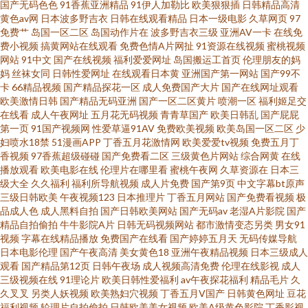
国产无码色色
91香蕉亚洲精品
91伊人加勒比
欧美狠狠插
日韩精品高清
黄色av网
日本波多野吉衣
日韩在线观看精品
日本一级电影
久草网页
97
免费艹
岛国一区二区
岛国动作片在
波多野吉衣三级
亚洲AV一卡
在线免
91老司机视频 一本道色婷婷 男人的天堂黄色片 国产第89页 91麻豆精品久久
费小视频
搞黄网站在线观看
免费色情A片网扯
91资源在线视频
蜜桃视频
网站
91中文
国产在线视频
福利爱爱网址
岛国搬运工首页
伦理朋友的妈
蜜臀 丝袜后入骑无套AV 黄色ww视频91 俺去也综合色图 91探花福利在线观
妈
丝袜女同
日韩性爱网址
在线观看日本黄
亚洲国产第一网站
国产99不
卡
66精品视频
国产精品探花一区
成人免费国产大片
国产在线网址观看
欧美激情日韩
国产精品无码亚洲
国产一区二区黄片
喷潮一区
福利姬足交
看 亚州人人色 欧美日本精品成人 成人精品 91国产丝袜在线播放 日韩无码不
在线看
成人午夜网址
五月花无码视频
青青草国产
欧美日韩乱
国产屁屁
第一页
91国产视频网
性爱草逼91AV
免费欧美视频
欧美岛国一区二区
少
卡 久艹网伊人 国产影院在线观看 www91久草 91秦先生在线视频 婷婷深爱社
妇喷水18禁
51漫画APP
丁香五月花激情网
欧美爱爱tv视频
免费五月丁
香视频
97香蕉超级碰碰
国产免费看二区
三级黄色片网站
综合网黄
在线
播放观看
欧美电影在线
伦理片在哪里看
蜜桃午夜网
久草资源在
日本三
区 毛片传美 超碰69资源 91官网国产 色色男人的天堂AV 黄色Av片区 福利社
级大全
久久福利
福利所导航视频
成人片免费
国产第9页
中文字幕bt原声
三级日韩欧美
午夜视频123
日本推理片
丁香五月网站
国产免费看视频
极
午夜剧场 97在线观看免费视屏 91精品国产福利视频 午夜色婷婷精品久久 玖
品成人色
成人黑料自拍
国产日韩欧美网站
国产无码av
老湿A片影院
国产
精品自拍偷拍
牛牛影院A片
日韩无码视频网站
都市激情变态另类
男女91
视频
字幕在线精品播放
免费国产在线看
国产婷婷五月天
无码传媒导航
玖大香蕉老司机 爱福利91微拍 91国产 色网91 激情五月深爱激情网 岛国黄色
日本电影伦理
国产午夜高清
美女黄色18
亚洲午夜精品视频
日本三级成人
观看
国产精品第12页
日韩午夜场
成人视频高清免费
伦理在线影视
成人
一级片官网 91网站在线观看视频 91vv视频 色网址国产全资源在线 九九精品
三级视频在线
91理论片
欧美日韩性爱福利
av午夜探花福利
精品毛片
久
久叉叉
另类人妖视频
欧美熟妇穴视频
丁香五月V国产
日韩黄色网址
豆花
福利视频
轮理片自拍偷拍
日韩欧美美女视频
欧美A级黄色影院
丁香影视
视频日 AV成人伊人 91国内高清 91夫妻交友 亚洲先锋AV无码高清 深夜成人