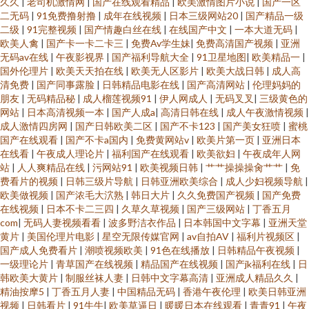
久久
|
老司机激情网
|
国产在线观看精品
|
欧美激情图片小说
|
国产一区
二无码
|
91免费撸射撸
|
成年在线视频
|
日本三级网站20
|
国产精品一级
二级
|
91完整视频
|
国产情趣白丝在线
|
在线国产中文
|
一本大道无码
|
欧美人禽
|
国产卡一卡二卡三
|
免费Av学生妹
|
免费高清国产视频
|
亚洲
无码av在线
|
午夜影视界
|
国产福利导航大全
|
91卫星地图
|
欧美精品一
|
国外伦理片
|
欧美天天拍在线
|
欧美无人区影片
|
欧美大战日韩
|
成人高
清免费
|
国产同事露脸
|
日韩精品电影在线
|
国产高清网站
|
伦理妈妈的
朋友
|
无码精品秘
|
成人榴莲视频91
|
伊人网成人
|
无码叉叉
|
三级黄色的
网站
|
日本高清视频一本
|
国产人成a
|
高清日韩在线
|
成人午夜激情视频
|
成人激情四房网
|
国产日韩欧美二区
|
国产不卡123
|
国产美女狂喷
|
蜜桃
国产在线观看
|
国产不卡a国内
|
免费黄网站v
|
欧美片第一页
|
亚洲日本
在线看
|
午夜成人理论片
|
福利国产在线观看
|
欧美欲妇
|
午夜成年人网
站
|
人人爽精品在线
|
污网站91
|
欧美视频日韩
|
艹艹操操操肏艹艹
|
免
费看片的视频
|
日韩三级片导航
|
日韩亚洲欧美综合
|
成人少妇视频导航
|
欧美做视频
|
国产浓毛大泬熟
|
韩日大片
|
久久免费国产视频
|
国产免费
在线视频
|
日本不卡二三四
|
久草久草视频
|
国产三级网站
|
丁香五月
com
|
无码人妻视频看看
|
波多野洁衣作品
|
日本韩国中文字幕
|
亚洲天堂
黄片
|
美国伦理片电影
|
星空无限传媒官网
|
av自拍AV
|
福利片视频区
|
国产成人免费看片
|
潮喷视频欧美
|
91色在线播放
|
日韩精品午夜视频
|
一级理论片
|
青草国产在线视频
|
精品国产在线视频
|
国产jk福利在线
|
日
韩欧美大黄片
|
制服丝袜人妻
|
日韩中文字幕高清
|
亚洲成人精品久久
|
精油按摩5
|
丁香五月人妻
|
中国精品无码
|
香港午夜伦理
|
欧美日韩亚洲
视频
|
日韩看片
|
91牛牛
|
欧美草逼日
|
暖暖日本在线观看
|
青青91
|
午夜