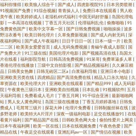
福利你懂得
|
欧美狼人综合干
|
国产成人
|
四虎影视院91
|
日本另类喷潮
|
91视频国产免费
|
91综合视频
|
青青操人人
|
免费日本在线观看
|
男人欧
美午夜
|
欧美婷婷成人
|
老湿机69式福利
|
中国无码好舒服
|
岛国伦理电
影
|
一本高清在线视频
|
丁香五月天社区
|
伦理福利乱伦
|
偷撸啪啪
|
91
免费黄色国产
|
欧美中文字幕一区
|
国产日韩免费视频
|
啪啪操操
|
波多
野洁衣番号
|
欧美日韩伦理片
|
久草免费新视频
|
国产成人内射无码
|
深
夜福利网站
|
国产成人午夜福利
|
日日干日日一区
|
日本一级一片
|
欧美
二二区
|
欧美美女爱爱首页
|
成人无码免费视频
|
青椒午夜成人影院
|
国
产免费大片
|
91三级在线
|
美国伦理片电影
|
国产视频高清在线
|
岛国大
片在线看
|
福利影院导航
|
日韩高清免费视频
|
91呆哥
|
免费草逼多人草
|
香港伦理在线播放
|
三级中文自拍影视
|
国产精品视频福利
|
久久麻豆精
品
|
日韩美女热舞
|
日韩无砖区二区a
|
白浆福利导航
|
亚洲日本小电影
|
亚洲欧美另类在线
|
四虎精品
|
国产高清免费在线
|
精品入口永久地址
|
久
草资源在
|
欧美伦理大片
|
亚洲欧美在线观看
|
国产精品999
|
成人无码影
院
|
午夜黄色三级日本
|
亚洲欧美自拍视频
|
日本乱偷
|
91视频软件
|
五月
天福利导航
|
免费看成人毛片
|
丁香五月网
|
91干综合亚洲
|
最新啪啪网
站
|
男人女人黄色网址
|
岛国三级在线播放
|
丁香五月婷婷基地
|
日韩免
费成人
|
毛茸茸三级片
|
探花大神
|
伦理片免费看
|
日韩制服丝袜在线
|
波
多野老师
|
欧美特大A片淫片
|
深夜一级福利电影
|
足交在线播放91
|
在线
看黄片福利
|
国产精品国产在线
|
日韩欧美色网大全
|
偷拍性爱片上网卖
|
日本午夜福利网
|
欧美一区在线
|
日本在线视频免费
|
午夜色色爱
|
国产
精品在线
|
午夜足交在线观看
|
亚洲乱码av一区
|
国产情侣在视频
|
欧美