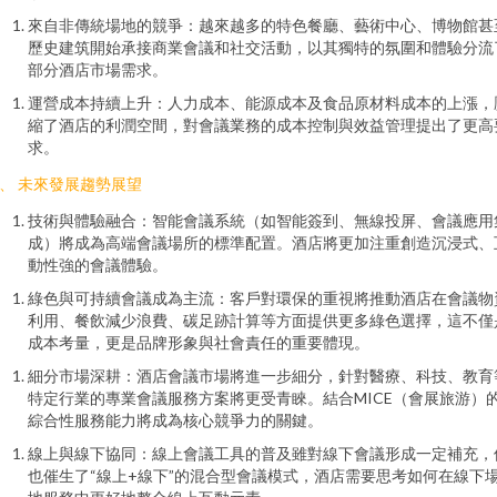
來自非傳統場地的競爭：越來越多的特色餐廳、藝術中心、博物館甚
歷史建筑開始承接商業會議和社交活動，以其獨特的氛圍和體驗分流
部分酒店市場需求。
運營成本持續上升：人力成本、能源成本及食品原材料成本的上漲，
縮了酒店的利潤空間，對會議業務的成本控制與效益管理提出了更高
求。
、 未來發展趨勢展望
技術與體驗融合：智能會議系統（如智能簽到、無線投屏、會議應用
成）將成為高端會議場所的標準配置。酒店將更加注重創造沉浸式、
動性強的會議體驗。
綠色與可持續會議成為主流：客戶對環保的重視將推動酒店在會議物
利用、餐飲減少浪費、碳足跡計算等方面提供更多綠色選擇，這不僅
成本考量，更是品牌形象與社會責任的重要體現。
細分市場深耕：酒店會議市場將進一步細分，針對醫療、科技、教育
特定行業的專業會議服務方案將更受青睞。結合MICE（會展旅游）
綜合性服務能力將成為核心競爭力的關鍵。
線上與線下協同：線上會議工具的普及雖對線下會議形成一定補充，
也催生了“線上+線下”的混合型會議模式，酒店需要思考如何在線下