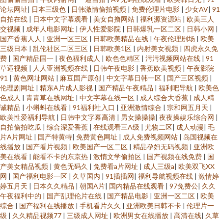
论坛网址
|
日本三级色
|
日韩激情偷拍视频
|
免费伦理片电影
|
少女AV
|
91
自拍在线
|
日本中文字幕观看
|
美女自撸网站
|
福利源资源站
|
欧美三人
交视频
|
成年人电影网址
|
伊人性爱影院
|
日韩爆乳一区二区
|
日韩小网
|
国产香蕉人人
|
亚洲一区三区
|
日韩欧美精品在线
|
午夜伦理剧场
|
欧美
三级日本
|
乱伦社区二区三区
|
日韩欧美1区
|
内射美女视频
|
四虎永久免
费
|
国产精品国一
|
夜色福利成人
|
欧色色精区
|
污污视频网站在线
|
91
草逼视频
|
人人亚洲视频在线
|
日韩午夜电影
|
香蕉欧美视频
|
午夜影院
91
|
黄色网址网站
|
麻豆国产原创
|
中文字幕日韩一区
|
国产三区视频
|
伦理剧网址
|
精东A片成人影视
|
国产精品午夜精品
|
福利吧导航
|
欧美色
色成人
|
青青草在线网址
|
中文字幕在线一区
|
成人综合大香蕉
|
成人精
诚精品
|
小蝌蚪在线看
|
91福利社入口
|
亚洲激情综合
|
宗和网五月天
|
欧美性爱福利导航
|
日韩中文字幕高清
|
男女操操操
|
夜夜操娱乐综合网
|
自拍偷拍吃瓜
|
综合深爱香蕉
|
在线观看三A级
|
尤物二区
|
成人动漫
|
毛
片A片网址
|
国产特黄特
|
免费黄色网址
|
成人免费视频网站
|
岛国视频在
线播放
|
国产看片视频
|
欧美国产一区二区
|
精品孕妇无码视频
|
亚洲欧
美在线看
|
能看不卡的东京热
|
激惰文学偷拍区
|
国产视频在线免费
|
国
产美女精品视频
|
黄色无码久
|
免费看a片网址
|
成人三级a
|
欧美双飞XX
网
|
国产福利电影一区
|
久草国内
|
91插插网
|
福利导航视频在线
|
激情婷
婷五月天
|
日本久久精品
|
朝国A片
|
国内精品在线观看
|
97免费公
|
久久
午夜福利中的
|
国产乱理伦片在线
|
国产精品电影
|
亚洲一区二区
|
欧美
综合
|
国产福利在线播放
|
手机看片久久
|
亚洲欧美日韩不卡
|
伦理片一
级
|
久久精品视频77
|
三级成人网址
|
欧洲男女在线播放
|
高清在线
|
久草