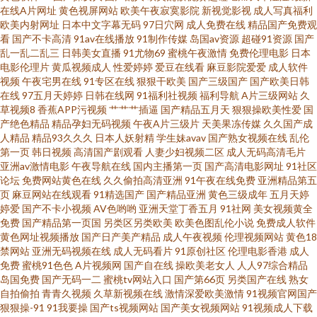
在线A片网址
黄色视屏网站
欧美午夜寂寞影院
新视觉影视
成人写真福利
欧美内射网址
日本中文字幕无码
97日穴网
成人免费在线
精品国产免费观
草碰 熟女撸撸黑人 国国国国产在线精品 91有码在线播放 在线久草黄色片一
看
国产不卡高清
91av在线播放
91制作传媒
岛国av资源
超碰91资源
国产
乱一乱二乱三
日韩美女直播
91尤物69
蜜桃午夜激情
免费伦理电影
日本
电影伦理片
黄瓜视频成人
性爱婷婷
爱豆在线看
麻豆影院爱爱
成人软件
级片 内射免费网站 99青草在线视频 伊人五月大香蕉 日本福利精品每日更新
视频
午夜宅男在线
91专区在线
狠狠干欧美
国产三级国产
国产欧美日韩
在线
97五月天婷婷
日韩在线网
91福利社视频
福利导航
A片三级网站
久
日韩三级黄 日韩熟妇网 国产Av级福利 91国产精品探花视频 香蕉视频 欧美一
草视频8
香蕉APP污视频
艹艹艹插逼
国产精品五月天
狠狠操欧美性爱
国
产绝色精品
精品孕妇无码视频
午夜A片三级片
天美果冻传媒
久久国产成
人精品
精品93久久久
日本人妖射精
学生妹avav
国产熟女视频在线
乱伦
级性生活 国产视频第20页 91另类精品日韩欧美 影音先锋亚洲色图网 日逼国
第一页
韩日视频
高清国产剧观看
人妻少妇视频二区
成人无码高清毛片
亚洲av激情电影
午夜导航在线
国内主播第一页
国产高清电影网址
91社区
产高清 国产熟女一区 91网站推荐在线看 五月天影院 久久一久久 92资源超碰
论坛
免费网站黄色在线
久久偷拍高清亚洲
91午夜在线免费
亚洲精品第五
页
麻豆网站在线观看
91精选国产
国产精品亚洲
黄色三级成年
五月天婷
婷爱
国产不卡小视频
AV色哟哟
亚洲天堂丁香五月
91社网
美女视频黄全
在线 一本一道久久视频 丝袜美腿五月天 久久精品16 97操B 91福利社 日韩欧
免费
国产精品第一页国
另类区另类欧美
欧美色图乱伦小说
免费成人软件
黄色网址视频播放
国产日产美产精品
成人午夜视频
伦理视频网站
黄色18
美A视频 国产青青香蕉在线91 91视频网站男女 五月天五码 九一成人 91nAV
禁网站
亚洲无码视频在线
成人无码看片
91原创社区
伦理电影香港
成人
免费
蜜桃91色色
A片视频网
国产自在线
操欧美老女人
人人97综合精品
岛国免费
国产无码一二
蜜桃tv网站入口
国产第66页
另类国产在线
熟女
网站 国产稀缺精品盗摄盗拍 91丝足 在线视频第一页 日韩精品色综合 国产精
自拍偷拍
青青久视频
久草新视频在线
激情深爱欧美激情
91视频官网国产
狠狠操-91
91我要操
国产ts视频网站
国产美女视频网站
91视频成人下载
品熟妇 91秦先生视频系列 天天舔夜夜撸 黄色网页版 成人福利视频在线导航