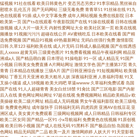
猛视频
91社在线看
欧美日韩黄色片
变态另态另类2
91李宗精品
黑丝袜自
慰喷水
乱伦五月
国产无码网站
三级无毒免费
青青草51
91丝袜在线
91九
色在线观看
91插
成人中文字幕免费
成年人网站视频
免费在线影院
日本
欧美第一页
国产ts在线观看
午夜影院国产在线
91操在线观看
日韩在线播
放视频
成人大片一级天天
内射性爱网址大全
欧美社区第一页
欧美在线视
频播放
91视频污污污
超碰在线公开
AV蜜桃吃瓜
日本欧美在线看
国产精
选免费视频
国产精品91视频
69热最新网址
无码白丝强行免费
激情影院
日韩
久草123
福利欧美在线
成人片无码
日韩成人极品视频
国产在线诱惑
乱人xxxxx
超黄无码
三级黄色图片
91免费看视频
精品午夜福利网
精品亚
洲成a人
国产精品萌白酱
日本理论
91操电影
91一区
成人精品无
91国产
小视频
日韩美女免费直播
A片网站网址
激情文学色
国产主播第37页
青久
青青
日本精品在线播放
三级A片
国产日韩亚洲综合
91短视频网站
欧美骚
网站
丁香五月天亚洲
欧美大粗吊人妖
深夜福利亚洲
人兽福利导航
91叉
叉操小骚逼
成人18视频
欧美大鸡吧
草逼wwww
久草福利免费试看
岛国
国产在线
91人人超碰青青
美女白丝18禁
91肏比
国产三区电影
国产内射
后入在线
黄色网址网站网址
97超在线视
免费视频网站
精品欧美精品v
欧
美操碰
欧美二级片网址
精品成人无码视频
男女午夜福利影院
欧美三级电
影
免费黄色网址
成年版快手
日韩福利无码
四虎四房
亚洲AV在线豆花
亚
洲区成人
美女黄片免费观看
三级网站视频网
成人日韩精品
日韩福利专区
欧美二区女同
国产精品一区91
小x导航福利
免费黄色在线视频
91原创视
频
欧美日韩小视频
国产成人在线无码
91黑料不
国产极品自拍
岛国最大
色网站
精品无码国产二品
欧美一及片
激情网婷婷
人妖大片
91天堂影视