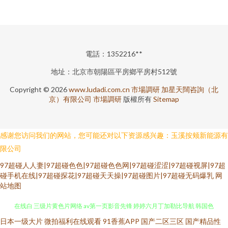
電話：1352216**
地址：北京市朝陽區平房鄉平房村512號
Copyright © 2026
www.ludadi.com.cn
市場調研
加星天闊咨詢（北
京）有限公司
市場調研
版權所有
Sitemap
感谢您访问我们的网站，您可能还对以下资源感兴趣：玉溪按颊新能源有
限公司
97超碰人人妻|97超碰色色|97超碰色色网|97超碰涩涩|97超碰视屏|97超
碰手机在线|97超碰探花|97超碰天天操|97超碰图片|97超碰无码爆乳
网
站地图
日本一级大片
微拍福利在线观看
91香蕉APP
国产二区三区
国产精品性
久久嫩草精品在线 国产和日韩毛片 草莓视频免费观看 日韩最新黄色网址 91