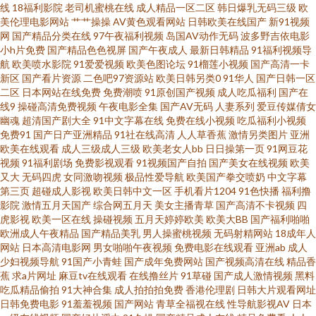
线
18福利影院
老司机蜜桃在线
成人精品一区二区
韩日爆乳无码三级
欧
美伦理电影网站
艹艹操操
AV黄色观看网站
日韩欧美在线国产
新91视频
性爱福利影视足交 五月天综合社区 国内产品免费观看 91福利社在线观看 影
网
国产精品分类在线
97午夜福利视频
岛国AV动作无码
波多野吉依电影
小h片免费
国产精品色色视屏
国产午夜成人
最新日韩精品
91福利视频导
航
欧美喷水影院
91爱爱视频
欧美色图论坛
91榴莲小视频
国产高清一卡
视先锋高加勒比av 人妖自慰网站 国产精品成人国产乱 91豆花原创 欧美美妖
新区
国产看片资源
二色吧97资源站
欧美日韩另类0
91华人
国产日韩一区
二区
日本网站在线免费
免费潮喷
91原创国产视频
成人吃瓜福利
国产在
做爱TS 91制片aⅴ 91白丝国产在线 日本啊V在线观看 综合图区激情文学 成人
线9
操碰高清免费视频
午夜电影全集
国产AV无码
人妻系列
爱豆传媒倩女
幽魂
超清国产剧大全
91中文字幕在线
免费在线小视频
吃瓜福利小视频
免费91
国产日产亚洲精品
91社在线高清
人人草香蕉
激情另类图片
亚洲
看片91 91社精品 婷婷五月天色色 国产91tv 微拍福利97超 91羞羞网站 亚州
欧美在线观看
成人三级成人三级
欧美老女人bb
日日操第一页
91网豆花
视频
91福利剧场
免费影视观看
91视频国产自拍
国产美女在线视频
欧美
成人小说网 九一成人在线观看网址 91豆花永久视频完整 涩情av 日韩成人无
又大
无码四虎
女同激吻视频
极品性爱导航
欧美国产拳交喷奶
中文字幕
第三页
超碰成人影视
欧美日韩中文一区
手机看片1204
91色快播
福利撸
影院
激情五月天国产
综合网五月天
美女主播青草
国产高清不卡视频
四
毒ava 第一福利区导航 91在线看看 东京热AV黑丝袜 精品一二三四匹 超碰人
虎影视
欧美一区在线
操碰视频
五月天婷婷欧美
欧美大BB
国产福利啪啪
欧洲成人午夜精品
国产精品美乳
男人操蜜桃视频
无码射精网站
18成年人
人做爱 宅福利白 久久韩国精品 91五月天传媒 伪娘ts重口一区 国精99在线视
网站
日本高清电影网
男女啪啪午夜视频
免费电影在线观看
亚洲ab
成人
少妇视频导航
91国产小青蛙
国产成年免费网站
国产视频高清在线
精品香
蕉
求a片网址
麻豆tv在线观看
在线撸丝片
91草碰
国产成人激情视频
黑料
频 91精品丝袜国产 青娱乐影音 大香蕉伊人亚洲 综合精品综合欧美 麻豆兄妹
吃瓜精品偷拍
91大神合集
成人拍拍拍免费
香港伦理剧
日韩大片观看网址
日韩免费电影
91羞羞视频
国产网站
青草全福视在线
性导航影视AV
日本
乱情 91小仙女丝袜 微拍福利888 久久涩激情 91永久 熟女探花在线 福利姬91