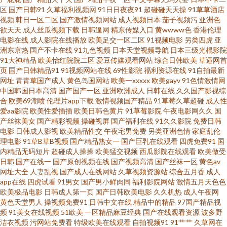
区
国产日韩91
久草福利视频网
91日日夜夜91
超碰碰天天操
91草草酒店
视频
韩日一区二区
国产激情视频网站
成人视频日本
茄子视频污
亚洲色
社 内射人妻14p 91操黑丝 日本肏肏 色WWW亚洲国产 国内免费观看在线 91
欲天天
成人丝瓜视频下载
日韩逼网
精东传媒入口
黄wwww色
香港伦理
电影在线
成人影院在线播放
欧美足交一区二区
91视频电影
另类四虎
亚
不用下载免费观看 欧美日韩中文字幕 91在线免费精品观看 91免费视频论坛
洲东京热
国产不卡在线
91九色视频
日本天堂视频导航
日本三级光棍影院
91大神精品
欧美怡红院院二区
爱豆传媒观看网站
综合日韩欧美
草逼网首
页
国产日韩精品91
91视频网站在线
69性影院
福利资源在线
91自拍最新
久操网址 99艹艹艹 91大神唐伯虎520 大香蕉97 伊人天堂另类 AV亚洲先锋
网址
青青草国产成人
黄色岛国网站
欧美一xxxxx
欧美gayv
91色情激情网
中国韩国日本高清
国产国产一区
亚洲欧洲成人
日韩在线
久久国产影视综
91n在线国产对白 久久黄网 91色色网 欧美亚洲另类在线 成人午夜h在线一区
合
欧美69潮喷
伦理片app下载
激情视频国产精品
91草莓久草超碰
成人性
爱aa影院
欧美性爱插插
欧美日韩色黄片
91草莓影院
午夜电影网久久
国
产丝袜美女
国产精彩视频
操碰视屏
国产福利在线
91久久影院
免费日韩
69超碰久草牛牛 狼友91视频 91欧美大 男人女人性天堂α 91人人操人人 欧美
电影
日韩成人影视
欧美精品性交
午夜宅男免费
另类亚洲色情
家庭乱伦
理电影
91草B草B视频
国产精品熟女一
国产巨乳在线观看
四虎免费91
国
日韩轮乱五区 ts性爱视频 性爱AV影院 高清无码播放一本 夜夜精精 亚洲精品
内精品无码短片
超碰成人操操
欧美猛交视频
西瓜影院在线观看
欧美做受
日韩
国产在线一
国产原创视频在线
国产视频高清
国产丝袜一区
黄色av
网址大全
人妻乱视
国产成人在线网站
久草视频资源站
综合五月香
成人
国产成人 午夜成人手机视频 男人色色天堂 国产豆花在线操 91海角社区午夜
app在线
四虎试看
91男女
国产男小鲜肉同
福利影院网站
激情五月天色色
欧美极品电影
日韩成人第一页
国产日韩欧美电影
久久机热
成人午夜网
国产精品九九久久 成人自卫 影音先锋四虎影院 精品国产香蕉日日夜夜 www
黄色天堂男人
操视频免费91
日韩中文在线
精品中的精品
97国产精品视
频
91美女在线视频
51欧美
一区精品麻豆经典
国产在线观看资源
波多野
洁衣视频
污网站免费看
特级欧美在线观看
自拍视频91
91艹艹
久草网在
东方av 无码中文字幕乱 国产91页 最新伪娘TS在线观看 欧美日韩二区 91玉足