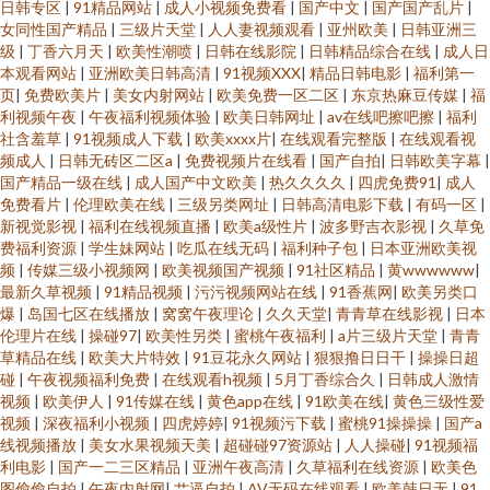
日韩专区
|
91精品网站
|
成人小视频免费看
|
国产中文
|
国产国产乱片
|
女同性国产精品
|
三级片天堂
|
人人妻视频观看
|
亚州欧美
|
日韩亚洲三
级
|
丁香六月天
|
欧美性潮喷
|
日韩在线影院
|
日韩精品综合在线
|
成人日
本观看网站
|
亚洲欧美日韩高清
|
91视频XXX
|
精品日韩电影
|
福利第一
页
|
免费欧美片
|
美女内射网站
|
欧美免费一区二区
|
东京热麻豆传媒
|
福
利视频午夜
|
午夜福利视频体验
|
欧美日韩网址
|
av在线吧擦吧擦
|
福利
社含羞草
|
91视频成人下载
|
欧美xxxx片
|
在线观看完整版
|
在线观看视
频成人
|
日韩无砖区二区a
|
免费视频片在线看
|
国产自拍
|
日韩欧美字幕
|
国产精品一级在线
|
成人国产中文欧美
|
热久久久久
|
四虎免费91
|
成人
免费看片
|
伦理欧美在线
|
三级另类网址
|
日韩高清电影下载
|
有码一区
|
新视觉影视
|
福利在线视频直播
|
欧美a级性片
|
波多野吉衣影视
|
久草免
费福利资源
|
学生妹网站
|
吃瓜在线无码
|
福利种子包
|
日本亚洲欧美视
频
|
传媒三级小视频网
|
欧美视频国产视频
|
91社区精品
|
黄wwwwww
|
最新久草视频
|
91精品视频
|
污污视频网站在线
|
91香蕉网
|
欧美另类口
爆
|
岛国七区在线播放
|
窝窝午夜理论
|
久久天堂
|
青青草在线影视
|
日本
伦理片在线
|
操碰97
|
欧美性另类
|
蜜桃午夜福利
|
a片三级片天堂
|
青青
草精品在线
|
欧美大片特效
|
91豆花永久网站
|
狠狠撸日日干
|
操操日超
碰
|
午夜视频福利免费
|
在线观看h视频
|
5月丁香综合久
|
日韩成人激情
视频
|
欧美伊人
|
91传媒在线
|
黄色app在线
|
91欧美在线
|
黄色三级性爱
视频
|
深夜福利小视频
|
四虎婷婷
|
91视频污下载
|
蜜桃91操操操
|
国产a
线视频播放
|
美女水果视频天美
|
超碰碰97资源站
|
人人操碰
|
91视频福
利电影
|
国产一二三区精品
|
亚洲午夜高清
|
久草福利在线资源
|
欧美色
图偷偷自拍
|
午夜内射网
|
艹逼自拍
|
AV无码在线观看
|
欧美韩日无
|
91