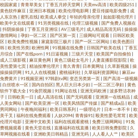
校园家庭
|
青青草美女
|
丁香五月婷天堂网
|
天美mv高清
|
欧美四级251
|
黄色软件麻豆
|
亚洲日本视频
|
欧美伦理电影网
|
爱豆传媒电影免费
|
成
人东京热
|
蜜乳在线
|
欧美成人拳交
|
年轻的母亲伦理
|
如如影视伦理片
|
欧美中文在线观看
|
91另类视频在线
|
伦理三级视频
|
国产免费人视频在
|
抖阴操操操
|
丁香五月亚洲综
|
AV三级毛片
|
成人精品高清无码
|
操操操
激情网站
|
孕妇一区二区
|
国产区第一页
|
三级网站可观看
|
日韩区欧美
区
|
欧美免费性视频
|
家庭影院三极片
|
国产一区二区网站
|
欧美色图日
韩
|
欧美性另类
|
欧洲性网
|
91视频在线免费
|
日韩国产欧美在线
|
丁香五
月综合
|
国产在线porn
|
91日逼视频
|
三级片天堂
|
欧美国产自拍偷拍
|
成人三级影视
|
麻豆黄色网
|
黄色三级处女毛片
|
人妻直播影院影院
|
欧
美性爱第七页
|
精油按摩伦理片
|
青久青青
|
日本黄网址
|
久草新视频
|
操
操操操屄网
|
91人人在线视频
|
蜜桃福利社
|
久草福利资源网站
|
麻豆av
免费黄片
|
91视频亚洲
|
97韩剧tv网
|
变态另类第一页
|
国产高清一级视频
|
白丝喷水一区
|
国内自拍区
|
黑人巨大日本少妇
|
一区二区三孕妇
|
黄色
软件下载大全
|
91肏屄视频
|
91网址在线
|
亚洲无码欧洲
|
波多野洁衣种
子
|
日韩欧美一日
|
成人高清在线
|
国产无码观看
|
亚洲第一在线精品
|
成
人美女网站
|
国产欧美亚洲一区
|
欧美风情国产传媒
|
国产精成a品
|
欧美
男同网站
|
午夜晚间福利
|
欧美日韩系列
|
一级理论片
|
日本一本不卡
|
欧
美干叉
|
福利在线免费观看
|
人妖2094
|
青青操91
|
殴美性爱毛茸茸
|
欧美
伦理片电影
|
亚洲中文欧美
|
福利在线观看蜜桃
|
免费三级网网站
|
91免
费视频观看
|
黄色天堂在线
|
直播福利在线直播
|
欧美日韩免费影院
|
久
草网视频在线看
|
亚洲欧美日韩精品
|
亚洲无码
|
人人看人人艹
|
欧美区