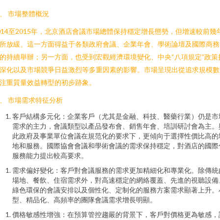
、 市場整體概況
014至2015年，北京酒店會議市場總體保持穩定增長態勢，但增速較前幾
所放緩。這一方面得益于各類政府會議、企業年會、學術論壇及國際商務
的持續舉辦；另一方面，也受到宏觀經濟環境變化、中央“八項規定”政策
深化以及市場競爭日益激烈等多重因素的影響。市場呈現出從追求規模數
注重質量效益轉型的初步跡象。
、 市場需求特征分析
客戶結構多元化：企業客戶（尤其是金融、科技、醫藥行業）仍是市
需求的主力，會議類型以產品發布會、銷售年會、培訓研討會為主。
此政府及事業單位會議在規范化的要求下，更傾向于選擇性價比高的
地和服務。國際協會會議和學術會議的需求保持穩定，對酒店的國際
服務能力提出較高要求。
需求偏好變化：客戶對會議服務的需求更加精細化和專業化。除傳統
場地、餐飲、住宿需求外，對高速穩定的網絡覆蓋、先進的視聽設備
綠色環保的會議安排以及個性化、定制化的服務方案需求顯著上升。
型、精品化、高頻率的團隊會議需求增長明顯。
價格敏感性增強：在預算管控趨嚴的背景下，客戶對價格更為敏感，