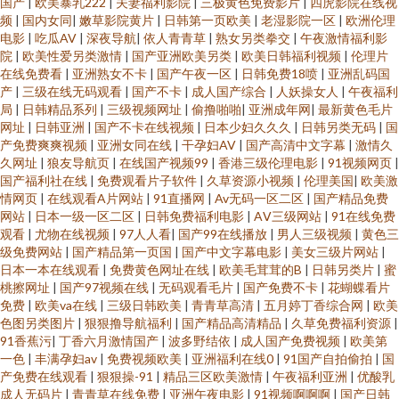
国产
|
欧美暴乳222
|
夫妻福利影院
|
三极黄色免费影片
|
四虎影院在线视
频
|
国内女同
|
嫩草影院黄片
|
日韩第一页欧美
|
老湿影院一区
|
欧洲伦理
电影
|
吃瓜AV
|
深夜导航
|
依人青青草
|
熟女另类拳交
|
午夜激情福利影
院
|
欧美性爱另类激情
|
国产亚洲欧美另类
|
欧美日韩福利视频
|
伦理片
在线免费看
|
亚洲熟女不卡
|
国产午夜一区
|
日韩免费18喷
|
亚洲乱码国
产
|
三级在线无码观看
|
国产不卡
|
成人国产综合
|
人妖操女人
|
午夜福利
局
|
日韩精品系列
|
三级视频网址
|
偷撸啪啪
|
亚洲成年网
|
最新黄色毛片
网址
|
日韩亚洲
|
国产不卡在线视频
|
日本少妇久久久
|
日韩另类无码
|
国
产免费爽爽视频
|
亚洲女同在线
|
干孕妇AV
|
国产高清中文字幕
|
激情久
久网址
|
狼友导航页
|
在线国产视频99
|
香港三级伦理电影
|
91视频网页
|
国产福利社在线
|
免费观看片子软件
|
久草资源小视频
|
伦理美国
|
欧美激
情网页
|
在线观看A片网站
|
91直播网
|
Av无码一区二区
|
国产精品免费
网站
|
日本一级一区二区
|
日韩免费福利电影
|
AⅤ三级网站
|
91在线免费
观看
|
尤物在线视频
|
97人人看
|
国产99在线播放
|
男人三级视频
|
黄色三
级免费网站
|
国产精品第一页国
|
国产中文字幕电影
|
美女三级片网站
|
日本一本在线观看
|
免费黄色网址在线
|
欧美毛茸茸的B
|
日韩另类片
|
蜜
桃擦网址
|
国产97视频在线
|
无码观看毛片
|
国产免费不卡
|
花蝴蝶看片
免费
|
欧美va在线
|
三级日韩欧美
|
青青草高清
|
五月婷丁香综合网
|
欧美
色图另类图片
|
狠狠撸导航福利
|
国产精品高清精品
|
久草免费福利资源
|
91香蕉污
|
丁香六月激情国产
|
波多野结依
|
成人国产免费视频
|
欧美第
一色
|
丰满孕妇av
|
免费视频欧美
|
亚洲福利在线0
|
91国产自拍偷拍
|
国
产免费在线观看
|
狠狠操-91
|
精品三区欧美激情
|
午夜福利亚洲
|
优酸乳
成人无码片
|
青青草在线免费
|
亚洲午夜电影
|
91视频啊啊啊
|
国产日韩