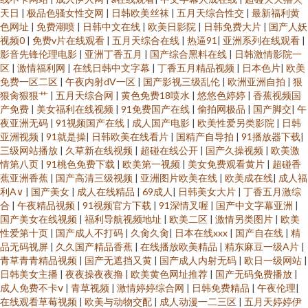
天日
|
极品色骚女性交网
|
日韩欧美丝袜
|
五月天综合性交
|
最新福利黄
色网址
|
免费潮喷
|
日韩中文在线
|
欧美日影院
|
日韩免费大片
|
国产人妖
视频0
|
免费v片在线观看
|
五月天综合在线
|
热逼91
|
亚洲系列在线观看
|
影音先锋伦理电影
|
亚洲丁香五月
|
国产综合黑料在线
|
日韩激情影院一
区
|
激情福利网
|
在线日韩中文字幕
|
丁香五月精品视频
|
日本色片
|
欧美
免费一区二区
|
午夜内射dV一区
|
国产影视三级乱伦
|
欧洲亚洲自拍
|
狠
狠肏狠狠艹
|
五月天综合网
|
黄色免费18喷水
|
悠悠色婷婷
|
香蕉视频国
产免费
|
美女福利在线视频
|
91免费国产在线
|
偷拍网极品
|
国产脚交
|
午
夜亚洲无码
|
91视频国产在线
|
成人国产电影
|
欧美性爱另类影院
|
日韩
亚洲视频
|
91就是操
|
日韩欧美在线看片
|
国精产自导拍
|
91播放器下载
|
三级网站播放
|
久草新在线视频
|
超碰在线公开
|
国产久操视频
|
欧美激
情第八页
|
91桃色免费下载
|
欧美第一视频
|
美女免费观看黄片
|
超碰香
蕉亚洲香蕉
|
国产高清三级视频
|
亚洲图片欧美在线
|
欧美成在线
|
成人福
利A∨
|
国产美女
|
成人在线精品
|
69成人
|
日韩美女大片
|
丁香五月激综
合
|
午夜精品视频
|
91视频官方下载
|
91深情叉喔
|
国产中文字幕亚洲
|
国产美女在线视频
|
福利导航视频地址
|
欧美二区
|
激情另类图片
|
欧美
性爱第十页
|
国产成人不打码
|
久肏久肏
|
日本在线xxx
|
国产自在线
|
精
品无码视屏
|
久久国产精品香蕉
|
在线播放欧美精品
|
精东麻豆一级A片
|
青草青青精品视频
|
国产无遮挡又黄
|
国产成人内射无码
|
欧日一级网站
|
日韩美女主播
|
夜夜操夜夜撸
|
欧美黄色网址推荐
|
国产无码免费播放
|
成人免费不卡ⅴ
|
青草视频
|
激情婷婷综合网
|
日韩免费精品
|
午夜伦理
|
在线观看草莓视频
|
欧美与动物交配
|
成人动漫一二三区
|
五月天婷婷伊