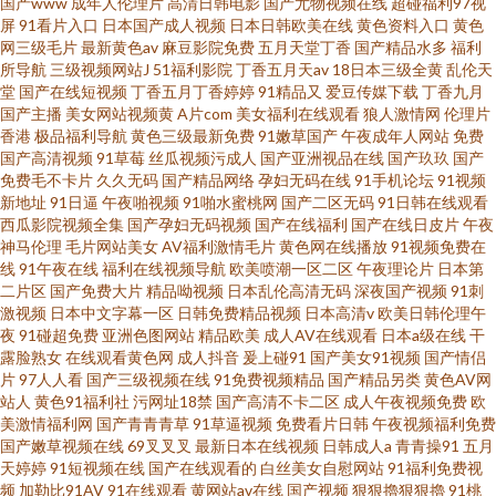
国产www
成年人伦理片
高清日韩电影
国产尤物视频在线
超碰福利97视
屏
91看片入口
日本国产成人视频
日本日韩欧美在线
黄色资料入口
黄色
网三级毛片
最新黄色av
麻豆影院免费
五月天堂丁香
国产精品水多
福利
所导航
三级视频网站J
51福利影院
丁香五月天av
18日本三级全黄
乱伦天
堂
国产在线短视频
丁香五月丁香婷婷
91精品又
爱豆传媒下载
丁香九月
国产主播
美女网站视频黄
A片com
美女福利在线观看
狼人激情网
伦理片
香港
极品福利导航
黄色三级最新免费
91嫩草国产
午夜成年人网站
免费
国产高清视频
91草莓
丝瓜视频污成人
国产亚洲视品在线
国产玖玖
国产
免费毛不卡片
久久无码
国产精品网络
孕妇无码在线
91手机论坛
91视频
新地址
91日逼
午夜啪视频
91啪水蜜桃网
国产二区无码
91日韩在线观看
西瓜影院视频全集
国产孕妇无码视频
国产在线福利
国产在线日皮片
午夜
神马伦理
毛片网站美女
AV福利激情毛片
黄色网在线播放
91视频免费在
线
91午夜在线
福利在线视频导航
欧美喷潮一区二区
午夜理论片
日本第
二片区
国产免费大片
精品呦视频
日本乱伦高清无码
深夜国产视频
91刺
激视频
日本中文字幕一区
日韩免费精品视频
日本高清v
欧美日韩伦理午
夜
91碰超免费
亚洲色图网站
精品欧美
成人AV在线观看
日本a级在线
干
露脸熟女
在线观看黄色网
成人抖音
爰上碰91
国产美女91视频
国产情侣
片
97人人看
国产三级视频在线
91免费视频精品
国产精品另类
黄色AV网
站人
黄色91福利社
污网址18禁
国产高清不卡二区
成人午夜视频免费
欧
美激情福利网
国产青青青草
91草逼视频
免费看片日韩
午夜视频福利免费
国产嫩草视频在线
69叉叉叉
最新日本在线视频
日韩成人a
青青操91
五月
天婷婷
91短视频在线
国产在线观看的
白丝美女自慰网站
91福利免费视
频
加勒比91AV
91在线观看
黄网站av在线
国产视频
狠狠擼狠狠擼
91桃